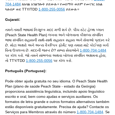
704-1484
ለአባል አገልግሎት ይደውሉ። የመስማት ወይም የመናገር እክል
ካለብዎ ወደ TTY/TDD
1-800-255-0056
ይደውሉ።
Gujarati:
તમને તમારી ભાષામાં નિઃશુલ્ક મદદ મળી શકે છે. પીચ સ્ટેટ હેલ્થ પ્લાન
(Peach State Health Plan) લખવા અને બોલવાના કૌશલ્ય સંબંધિત
ભાષા સંબંધિત સહાયની સાથે-સાથે સહાયક સહાય અને સેવાઓ પ્રદાન કરે
છે. મોટા અક્ષરો અને અન્ય વૈકલ્પિક ફોર્મેટ પણ તમારા માટે કોઈપણ ખર્ચ
વિના ઉપલબ્ધ છે. મદદની જરૂર છે? સભ્ય સેવાઓને
1-800-704-1484
પર કૉલ કરો. જો તમને સાંભળવા અથવા બોલવા સંબંધિત અક્ષમતા હોય,
તો TTY/TDD
1-800-255-0056
પર કૉલ કરો.
Português (Portuguse):
Pode obter ajuda gratuita no seu idioma. O Peach State Health
Plan (plano de saúde Peach State - estado da Geórgia)
proporciona assistência linguística, incluindo apoio linguístico
escrito e oral, bem como ajudas e serviços auxiliares. Os
formatos de letra grande e outros formatos alternativos também
estão disponíveis gratuitamente. Precisa de ajuda? Contacte os
Serviços para Membros através do número
1-800-704-1484
. Se