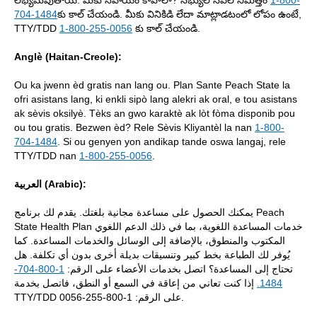
లభ్యమవుతాయి. మీకు సహాయం కావాలా? సభ్యుల సేవల నిమిత్తం
1-800-
704-1484
కు కాల్ చేయండి. మీకు వినికిడి లేదా మాట్లాడటంలో లోపం ఉంటే,
TTY/TDD
1-800-255-0056
కు కాల్ చేయండి.
Anglè (Haitan-Creole):
Ou ka jwenn èd gratis nan lang ou. Plan Sante Peach State la
ofri asistans lang, ki enkli sipò lang alekri ak oral, e tou asistans
ak sèvis oksilyè. Tèks an gwo karaktè ak lòt fòma disponib pou
ou tou gratis. Bezwen èd? Rele Sèvis Kliyantèl la nan
1-800-
704-1484
. Si ou genyen yon andikap tande oswa langaj, rele
TTY/TDD nan
1-800-255-0056
.
العربية (Arabic):
يمكنك الحصول على مساعدة مجانية بلغتك. يقدم لك برنامج Peach
State Health Plan خدمات المساعدة اللغوية، بما في ذلك الدعم اللغوي
المكتوب والمنطوق، بالإضافة إلى الوسائل والخدمات المساعدة. كما
يُوفر لك الطباعة بخط كبير وتنسيقات بديلة أخرى بدون أي تكلفة. هل
1-800-704-
تحتاج إلى المساعدة؟ اتصل بخدمات الأعضاء على الرقم:
إذا كنت تعاني من إعاقة في السمع أو النطق، فاتصل بخدمة
1484.
TTY/TDD على الرقم: 1-800-255-0056.