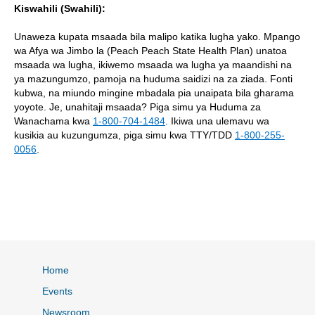
Kiswahili (Swahili):
Unaweza kupata msaada bila malipo katika lugha yako. Mpango
wa Afya wa Jimbo la (Peach Peach State Health Plan) unatoa
msaada wa lugha, ikiwemo msaada wa lugha ya maandishi na
ya mazungumzo, pamoja na huduma saidizi na za ziada. Fonti
kubwa, na miundo mingine mbadala pia unaipata bila gharama
yoyote. Je, unahitaji msaada? Piga simu ya Huduma za
Wanachama kwa
1-800-704-1484
. Ikiwa una ulemavu wa
kusikia au kuzungumza, piga simu kwa TTY/TDD
1-800-255-
0056
.
Home
Events
Newsroom