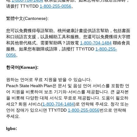
电
1-800-704-1484
联系会员服务部。如果您有听力或语言障碍，
请拨打 TTY/TDD
1-800-255-0056
。
繁體中文(Cantonese):
您可以免費獲得母語幫助。桃州健康計畫提供語言幫助，包括書面
和口頭語言支援，以及輔助工具和服務。您還可以免費獲得大字體
和其他替代格式。需要幫助嗎？請致電
1-800-704-1484
聯絡會員
服務。如果您有聽障或語障，請撥打 TTY/TDD
1-800-255-
0056
。
한국어(Korean):
원하는 언어로 무료 지원을 받을 수 있습니다.
Peach State Health Plan은 문서 및 음성 언어 서비스를 포함한 언
어 지원을 비롯하여 보조 기기와·서비스를 제공합니다. 큰 글자본
을 비롯해 다양한 대체 서식도 무료로 제공됩니다. 도움이 필요하
세요? 회원 서비스(
1-800-704-1484
)로 연락해 주세요. 청각 또는
언어 장애가 있으시면 TTY/TDD
1‑800‑255‑0056
번으로 연락해
주세요.
Igbo: