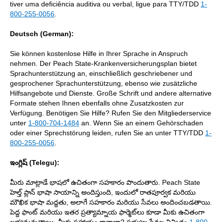
tiver uma deficiência auditiva ou verbal, ligue para TTY/TDD
1-
800-255-0056
.
Deutsch (German):
Sie können kostenlose Hilfe in Ihrer Sprache in Anspruch
nehmen. Der Peach State-Krankenversicherungsplan bietet
Sprachunterstützung an, einschließlich geschriebener und
gesprochener Sprachunterstützung, ebenso wie zusätzliche
Hilfsangebote und Dienste. Große Schrift und andere alternative
Formate stehen Ihnen ebenfalls ohne Zusatzkosten zur
Verfügung. Benötigen Sie Hilfe? Rufen Sie den Mitgliederservice
unter
1-800-704-1484
an. Wenn Sie an einem Gehörschaden
oder einer Sprechstörung leiden, rufen Sie an unter TTY/TDD
1-
800-255-0056
.
ఇంగ్లిష్ (Telegu):
మీరు మాట్లాడే భాషలో ఉచితంగా సహకారం పొందుతారు. Peach State
హెల్త్ ప్లాన్ భాషా సాయాన్ని అందిస్తుంది, ఇందులో రాతపూర్వక మరియు
మౌఖిక భాషా మద్దతు, అలాగే సహకారం మరియు సేవలు అందించబడతాయి.
పెద్ద ఫాంట్ మరియు ఇతర ప్రత్యామ్నాయ ఫార్మెట్‌లు కూడా మీకు ఉచితంగా