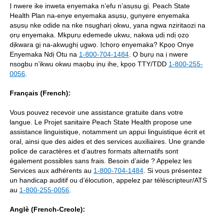
Ị nwere ike inweta enyemaka n’efu n’asụsụ gị. Peach State
Health Plan na-enye enyemaka asụsụ, gụnyere enyemaka
asụsụ nke odide na nke nsụgharị okwu, yana ngwa nziritaozi na
ọrụ enyemaka. Mkpụrụ edemede ukwu, nakwa ụdị ndị ọzọ
dịkwara gị na-akwụghị ụgwọ. Ịchọrọ enyemaka? Kpọọ Onye
Enyemaka Ndị Otu na
1-800-704-1484
. Ọ bụrụ na ị nwere
nsogbu n’ikwu okwu maọbụ ịnụ ihe, kpọọ TTY/TDD
1-800-255-
0056
.
Français (French):
Vous pouvez recevoir une assistance gratuite dans votre
langue. Le Projet sanitaire Peach State Health propose une
assistance linguistique, notamment un appui linguistique écrit et
oral, ainsi que des aides et des services auxiliaires. Une grande
police de caractères et d’autres formats alternatifs sont
également possibles sans frais. Besoin d’aide ? Appelez les
Services aux adhérents au
1-800-704-1484
. Si vous présentez
un handicap auditif ou d’élocution, appelez par téléscripteur/ATS
au
1-800-255-0056
.
Anglè (French-Creole):