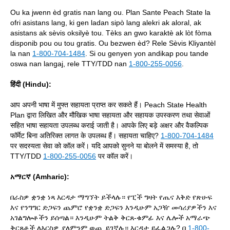
Ou ka jwenn èd gratis nan lang ou. Plan Sante Peach State la
ofri asistans lang, ki gen ladan sipò lang alekri ak aloral, ak
asistans ak sèvis oksilyè tou. Tèks an gwo karaktè ak lòt fòma
disponib pou ou tou gratis. Ou bezwen èd? Rele Sèvis Kliyantèl
la nan
1-800-704-1484
. Si ou genyen yon andikap pou tande
oswa nan langaj, rele TTY/TDD nan
1-800-255-0056
.
हिंदी (Hindu):
आप अपनी भाषा में मुफ्त सहायता प्राप्त कर सकते हैं। Peach State Health
Plan द्वारा लिखित और मौखिक भाषा सहायता और सहायक उपस्करण तथा सेवाओं
सहित भाषा सहायता उपलब्ध कराई जाती है। आपके लिए बड़े अक्षर और वैकल्पिक
फॉर्मेट बिना अतिरिक्त लागत के उपलब्ध हैं। सहायता चाहिए?
1-800-704-1484
पर सदस्यता सेवा को कॉल करें। यदि आपको सुनने या बोलने में समस्या है, तो
TTY/TDD
1-800-255-0056
पर कॉल करें।
አማርኛ (Amharic):
በራስዎ ቋንቋ ነጻ እርዳታ ማግኘት ይችላሉ። የፒች ግዛት የጤና እቅድ የጽሁፍ
እና የንግግር ድጋፍን ጨምሮ የቋንቋ ድጋፍን እንዲሁም አጋዥ መሳሪያዎችን እና
አገልግሎቶችን ይሰጣል። እንዲሁም ትልቅ ቅርጸ-ቁምፊ እና ሌሎች አማራጭ
ቅርጸቶች ለእርስዎ ያለምንም ወጪ ይገኛሉ። እርዳታ ይፈልጋሉ? በ
1-800-