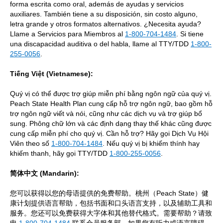
forma escrita como oral, además de ayudas y servicios
auxiliares. También tiene a su disposición, sin costo alguno,
letra grande y otros formatos alternativos. ¿Necesita ayuda?
Llame a Servicios para Miembros al
1-800-704-1484
. Si tiene
una discapacidad auditiva o del habla, llame al TTY/TDD
1-800-
255-0056
.
Tiếng Việt (Vietnamese):
Quý vị có thể được trợ giúp miễn phí bằng ngôn ngữ của quý vị.
Peach State Health Plan cung cấp hỗ trợ ngôn ngữ, bao gồm hỗ
trợ ngôn ngữ viết và nói, cũng như các dịch vụ và trợ giúp bổ
sung. Phông chữ lớn và các định dạng thay thế khác cũng được
cung cấp miễn phí cho quý vị. Cần hỗ trợ? Hãy gọi Dịch Vụ Hội
Viên theo số
1-800-704-1484
. Nếu quý vị bị khiếm thính hay
khiếm thanh, hãy gọi TTY/TDD
1-800-255-0056
.
简体中文 (Mandarin):
您可以获得以您的母语提供的免费帮助。桃州（Peach State）健
康计划提供语言帮助，包括书面和口头语言支持，以及辅助工具和
服务。您还可以免费获得大字体和其他替代格式。需要帮助？请致